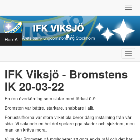
Toggl
navig
Herr A
Toggl
navig
IFK Viksjö - Bromstens
IK 20-03-22
En ren överkörning som slutar med förlust 0-9.
Bromsten var bättre, starkare, snabbare i allt.
Förlustsiffrorna var stora vilket bla beror dålig inställning från vår
sida. Vi saknade en hel del spelare pga skador och sjukdom, men
man kan kräva mera.
Vi bjuder Bromsten på möjligheter att göra enkla mål och det har