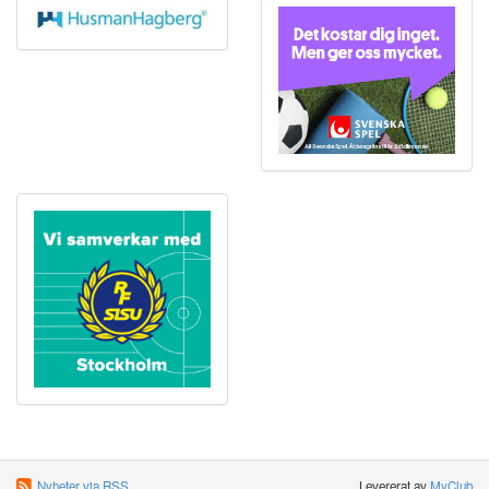
Nyheter via RSS
Levererat av
MyClub