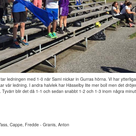
tar ledningen med 1-0 när Sami nickar in Gurras hörna. Vi har ytterliga
kar vår ledning. I andra halvlek har Hässelby lite mer boll men det dröjer 
 Tyvärr blir det då 1-1 och sedan snabbt 1-2 och 1-3 inom några minute
Yass, Cappe, Fredde - Granis, Anton