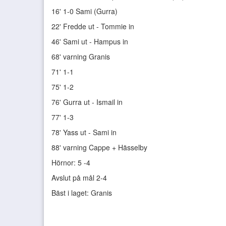
16' 1-0 Sami (Gurra)
22' Fredde ut - Tommie in
46' Sami ut - Hampus in
68' varning Granis
71' 1-1
75' 1-2
76' Gurra ut - Ismail in
77' 1-3
78' Yass ut - Sami in
88' varning Cappe + Hässelby
Hörnor: 5 -4
Avslut på mål 2-4
Bäst i laget: Granis