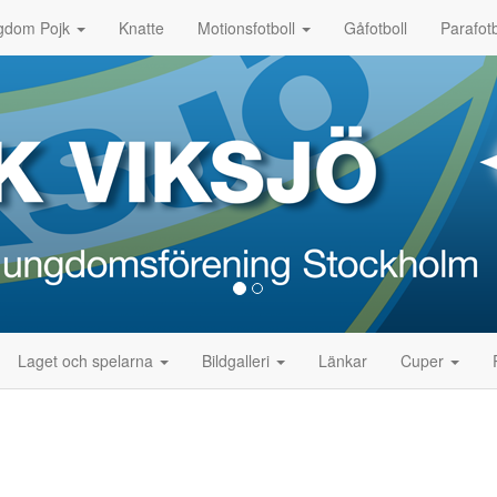
gdom Pojk
Knatte
Motionsfotboll
Gåfotboll
Parafotb
Laget och spelarna
Bildgalleri
Länkar
Cuper