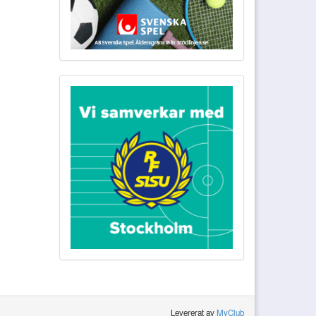
Levererat av
MyClub