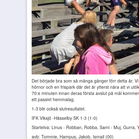
Det började bra som så många gånger förr detta år. Vi 
hörnor och en frispark där det är ytterst nära att vi utö
70:e minuten innan deras första avslut på mål kommer.
ett passivt hemmalag.
1-3 blir också slutresultatet.
IFK Viksjö -Hässelby SK 1-3 (1-0)
Startelva: Linus - Robban, Robba, Sami - Muj, Gurra, 
avb: Tommie, Hampus, Jakob, Ismail (00)