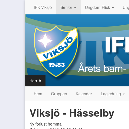
IFK Viksjö
Senior
Ungdom Flick
Un
Herr A
Hem
Gruppen
Kalender
Lagledning
Viksjö - Hässelby
Ny förlust hemma