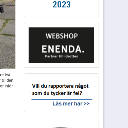
re två
till den
r inför