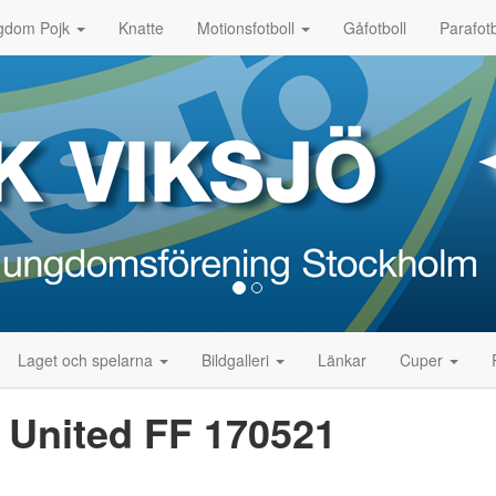
gdom Pojk
Knatte
Motionsfotboll
Gåfotboll
Parafotb
Laget och spelarna
Bildgalleri
Länkar
Cuper
a United FF 170521