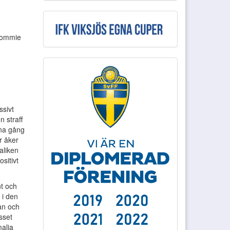
 Tommie
ssivt
n straff
nna gång
r åker
aliken
sitivt
nt och
 i den
an och
sset
malia