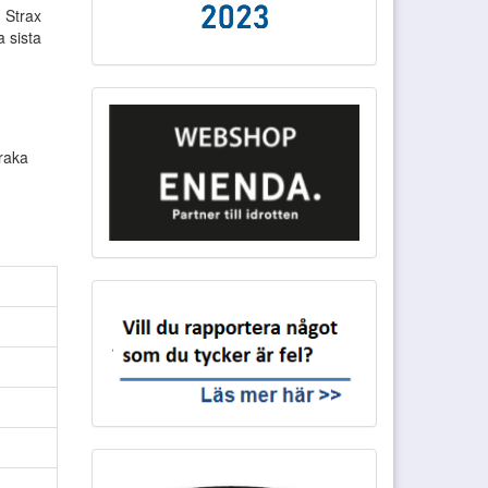
. Strax
a sista
 raka