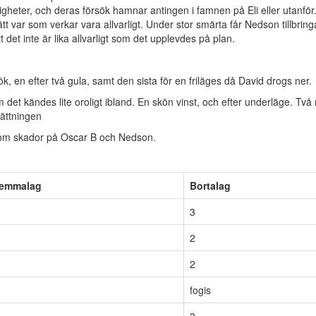
igheter, och deras försök hamnar antingen i famnen på Eli eller utanför
 var som verkar vara allvarligt. Under stor smärta får Nedson tillbring
det inte är lika allvarligt som det upplevdes på plan.
ök, en efter två gula, samt den sista för en friläges då David drogs ner.
det kändes lite oroligt ibland. En skön vinst, och efter underläge. Två
sättningen
utom skador på Oscar B och Nedson.
emmalag
Bortalag
3
2
2
fogis