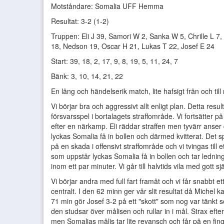
Motståndare: Somalia UFF Hemma
Resultat: 3-2 (1-2)
Truppen: Eli J 39, Samori W 2, Sanka W 5, Chrille L 7
18, Nedson 19, Oscar H 21, Lukas T 22, Josef E 24
Start: 39, 18, 2, 17, 9, 8, 19, 5, 11, 24, 7
Bänk: 3, 10, 14, 21, 22
En lång och händelserik match, lite hafsigt från och ti
Vi börjar bra och aggressivt allt enligt plan. Detta result
försvarsspel i bortalagets straffområde. Vi fortsätter på
efter en närkamp. Eli räddar straffen men tyvärr anser 
lyckas Somalia få in bollen och därmed kvitterat. Det spr
på en skada i offensivt straffområde och vi tvingas til
som uppstår lyckas Somalia få in bollen och tar ledninge
inom ett par minuter. Vi går till halvtids vila med gott 
Vi börjar andra med full fart framåt och vi får snabbt
centralt. I den 62 minn ger vår slit resultat då Michel 
71 min gör Josef 3-2 på ett "skott" som nog var tänkt
den studsar över målisen och rullar in i mål. Strax eft
men Somalias målis tar lite revansch och får på en fing