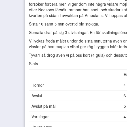
försöker forcera men vi ger dom inte några vidare möjl
efter Nedsons försök trampar han snett och skadar knätt
kvarten på sidan i avvaktan på Ambulans. Vi hoppas att 
Sista 10 samt 5 min övertid blir stökiga.
Somalia drar på sig 3 utvisningar. En för skallningsförs
Vi lyckas freda målet under de sista minuterna även om 
vinster på hemmaplan vilket ger råg i ryggen inför fort
Tyvärr så drog även vi på oss kort (4 gula) och dess
Stats
H
Hörnor
4
Avslut
6
Avslut på mål
5
Varningar
4