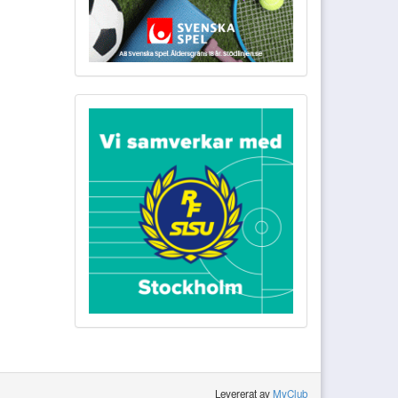
Levererat av
MyClub