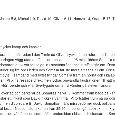
, Jakob B 8, Michel L 9, David 10, Oliver A 11, Hamza 14, Oscar B 17,
ll mycket kamp och känslor.
erar i ett mål redan i den 7 min då Oliver trycker in en retur efter lite pa
 inslagen vägg utan att få in flera bollar. I den 25 min tilldöms Somalia e
domaren att vi var för tidiga in i straffområdet och straffen går om. De
ider sig lite oro i leden och Somalia får lite mera att säga till om. Osca
l ett byte. I samband med bytet tvingar Somalia fram en hörna och i kalab
n. Vi blir stressade direkt men lyckas omvandla frustrationen till nått po
självförtroende och vi är övertygade om att vi vänder på steken i andra.
 ett övertag och parkerar på Somalias halva. Vi kommer fram både på ka
kastar ett inkast som David nickskarvar i mål. Vi fortsätter trumma på och
 som en djupledare till David, Somalias målis missbedömer dock bollban
eråt lossar Nedson stora kanon från 35.40 m, bollen går spikrakt mot kry
er eller två på bollen som träffar undersidan ribban och studsar ut. So