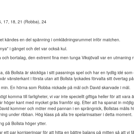
16, 17, 18, 21 (Robba), 24
 det kändes en del spänning i omklädningsrummet inför matchen.
nya" i gänget och det var också kul.
och bortalag, den extremt fina men tunga Viksjövall var en utmaning r
 då Bollsta är skickliga i sitt passnings spel och har en tydlig idé som
vår vänsterkant i första utan att Bollsta lyckades förvalta sitt övertag p
 10 min. En hörna som Robba nickade på mål och David skarvade i mål.
gt komma till farligheter, vi var inte speciellt giftiga heller för att vara är
vår höger kant med mycket gräs framför sig. Efter att ha spanat in möjli
r David kommer och möter med pannan i en språngnick, Bollstas målis h
ning under ribban. Hög klass på alla tre spelarinsatser i detta moment.
ng på Bollsta höger ytter.
r ett par korrigeringar för att hitta en bättre balans på mitten så att vi f