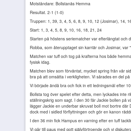
Motståndare: Bollstanäs Hemma
Resultat. 2-1 (1-0)
Truppen: 1, 39, 3, 4, 5, 6, 8, 9, 10, 12 (Josimar), 14, 
Start: 1, 3, 4, 5, 8, 9, 10, 16, 18, 21, 24
Starten på höstens seriematcher var efterlängtat och
Robba, som återupptaget sin karriär och Josimar, var "
Matchen var tuff och tog på krafterna hos både hemma 
fysisk idag.
Matchen blev som förväntat, mycket spring från vår sida,
bra på att omsätta i verkligheten. Vi sårades en del på 
Vi började ändå bra och fick in ett ledningsmål efter
Bollsta tog över spelet efter detta, men lyckades inte rikti
ställningskrig som sagt. I den 30 får Jackie bollen på 
lägger Jackie en underbar skruvat boll mot bortre dä
dock med i sidled förflyttningen och gör en kanon rädd
I den 36 min fick Hampus en varning efter en tuff tackli
Vi går till paus med gott självförtroende och vi diskutera