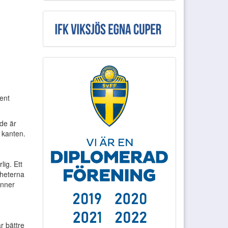
ent
 de är
å kanten.
lig. Ett
gheterna
inner
år bättre