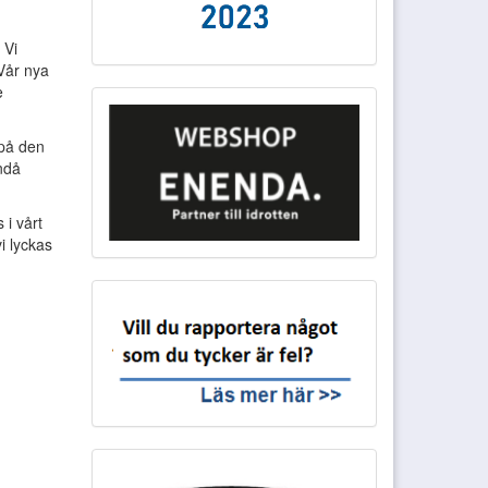
 Vi
 Vår nya
e
 på den
ndå
 i vårt
i lyckas