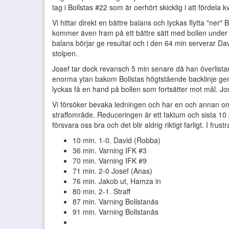
tag i Bollstas #22 som är oerhört skicklig i att fördela kv
Vi hittar direkt en bättre balans och lyckas flytta "ner" 
kommer även fram på ett bättre sätt med bollen under k
balans börjar ge resultat och i den 64 min serverar David
stolpen.
Josef tar dock revansch 5 min senare då han överlistar
enorma ytan bakom Bollstas högtstående backlinje ger J
lyckas få en hand på bollen som fortsätter mot mål. Jos
Vi försöker bevaka ledningen och har en och annan omstäl
straffområde. Reduceringen är ett faktum och sista 10 p
försvara oss bra och det blir aldrig riktigt farligt. I frust
10 min. 1-0. David (Robba)
36 min. Varning IFK #3
70 min. Varning IFK #9
71 min. 2-0 Josef (Anas)
76 min. Jakob ut, Hamza in
80 min. 2-1. Straff
87 min. Varning Bollstanäs
91 min. Varning Bollstanäs