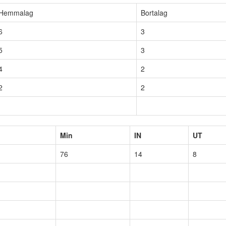
Hemmalag
Bortalag
6
3
5
3
4
2
2
2
Min
IN
UT
76
14
8