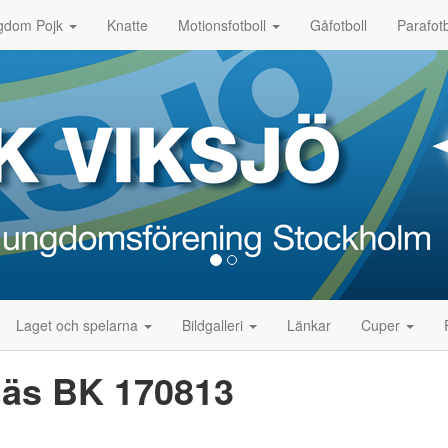
gdom Pojk
Knatte
Motionsfotboll
Gåfotboll
Parafotb
Laget och spelarna
Bildgalleri
Länkar
Cuper
anäs BK 170813