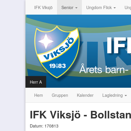
IFK Viksjö
Senior
Ungdom Flick
Un
Herr A
Hem
Gruppen
Kalender
Lagledning
IFK Viksjö - Bollst
Datum: 170813