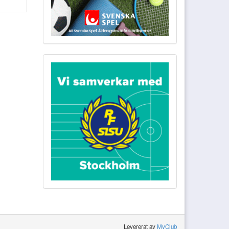
Levererat av
MyClub