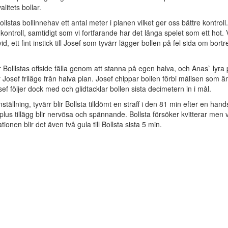
alitets bollar.
Bollstas bollinnehav ett antal meter i planen vilket ger oss bättre kontroll.
ontroll, samtidigt som vi fortfarande har det långa spelet som ett hot.
, ett fint instick till Josef som tyvärr lägger bollen på fel sida om bortr
 Bolllstas offside fälla genom att stanna på egen halva, och Anas` lyra
osef friläge från halva plan. Josef chippar bollen förbi målisen som ä
ef följer dock med och glidtacklar bollen sista decimetern in i mål.
lning, tyvärr blir Bollsta tilldömt en straff i den 81 min efter en hands
lus tillägg blir nervösa och spännande. Bollsta försöker kvitterar men v
rationen blir det även två gula till Bollsta sista 5 min.