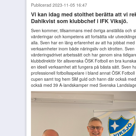
Publicerad 2023-11-05 16:47
Vi kan idag med stolthet berätta att vi r
Dahlkvist som klubbchef i IFK Viksjö.
Sven kommer, tillsammans med övriga anställda och st
värderingar och kompetens att fortsätta vår utvecklingsr
alla. Sven har en lång erfarenhet av att ha jobbat med
verksamheter inom både näringsliv och idrotten. Sve
värderingsdrivet arbetssätt och har genom sina tidigar
klubbdirektör för allsvenska ÖSK Fotboll en bra kunskap
en ideell verksamhet att fungera på bästa sätt. Sven har 
professionell fotbollsspelare i bland annat ÖSK Fotbol
cupen samt tog hem SM guld och hann där också med 
också med 39 A-landskamper med Svenska Landslage