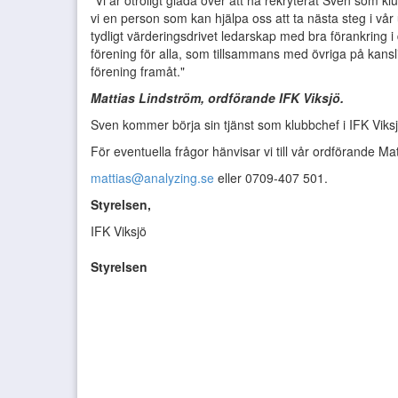
"Vi är otroligt glada över att ha rekryterat Sven som kl
vi en person som kan hjälpa oss att ta nästa steg i vå
tydligt värderingsdrivet ledarskap med bra förankring 
förening för alla, som tillsammans med övriga på kansli
förening framåt."
Mattias Lindström, ordförande IFK Viksjö.
Sven kommer börja sin tjänst som klubbchef i IFK Vik
För eventuella frågor hänvisar vi till vår ordförande Ma
mattias@analyzing.se
eller 0709-407 501.
Styrelsen,
IFK Viksjö
Styrelsen