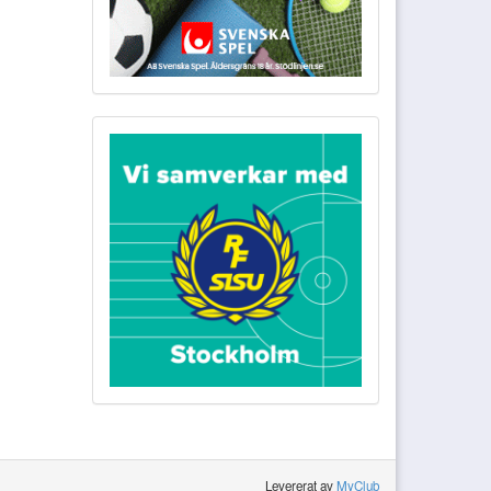
Levererat av
MyClub