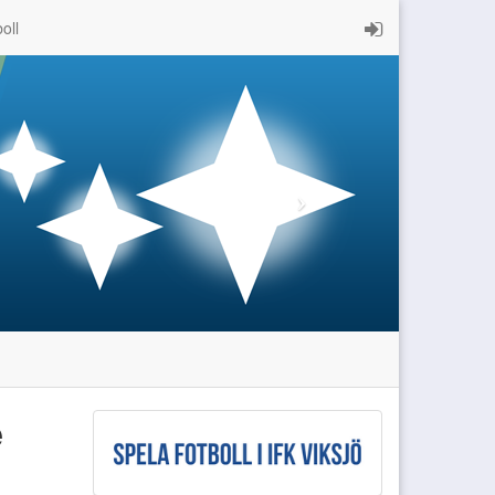
oll
e