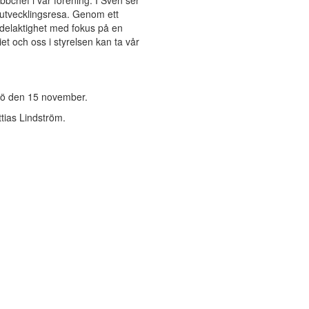
ubbchef i vår förening. I Sven ser
r utvecklingsresa. Genom ett
i delaktighet med fokus på en
et och oss i styrelsen kan ta vår
sjö den 15 november.
ttias Lindström.