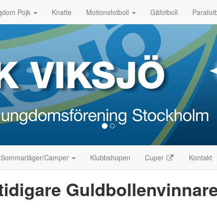
gdom Pojk
Knatte
Motionsfotboll
Gåfotboll
Parafotb
Sommarläger/Camper
Klubbshopen
Cuper
Kontakt
 tidigare Guldbollenvinnar