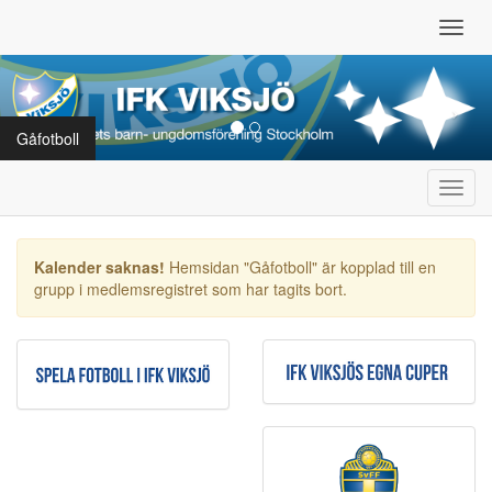
Toggl
navig
Gåfotboll
Toggl
navig
Kalender saknas!
Hemsidan "Gåfotboll" är kopplad till en
grupp i medlemsregistret som har tagits bort.