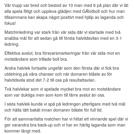
Vår trupp var bred och bestod av 10 man med 6 på plan där vi lät
alla spela flitigt och uppleva glädjen med GÅfotboll och hur man
tillsammans kan skapa något positivt med hjälp av laganda och
fokus!
Matchinledning var stark från vår sida där vi startade med två
snabba mål för att sedan gå till första halvtidsvilan med en 3-1
ledning.
Effektiva avslut, bra försvarsmarkeringar från vår sida mot en
motståndare som trillade boll bra.
Andra halvlek fortsatte ungefär som den första där vi fick bra
utdelning på våra chanser och när domaren blåste av för
halvtidsvila stod det 7-2 till oss på resultattavlan.
Två halvlekar som vi spelade mycket bra mot en motståndare
som var duktiga men som kom till färre avslut än oss.
I sista halvlek kunde vi spä på ledningen ytterligare med två mål
och hålla tätt bakåt innan domaren blåste för full tid.
För att sammanfatta matchen har vi hittat ett vinnande spel där vi
ger varandra bra back-up och vi har en härlig laganda som man
kommer långt med.