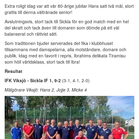
Extra roligt idag var att vår 80-årige jubilar Hans satt två mål, stort
grattis till denna vältränade senior!
Avslutningsvis, stort tack till Sickla för en god match med en hel
del skratt och tack även till domaren som dömde på ett väl
balanserat och rättvist sätt.
Som traditionen bjuder serverades det fika i klubbhuset
tillsammans med damspelarna, alla motståndare, domare och
publik. Idag med en favorit i repris, Ibrahims delikata Tiramisu
som höll världsklass, stort tack till Ibra!
Resultat
IFK Viksjö - Sickla IF 1, 9-2
(3-1, 4-1, 2-0)
Målgörare Viksjö: Hans 2, Jojje 3, Micke 4