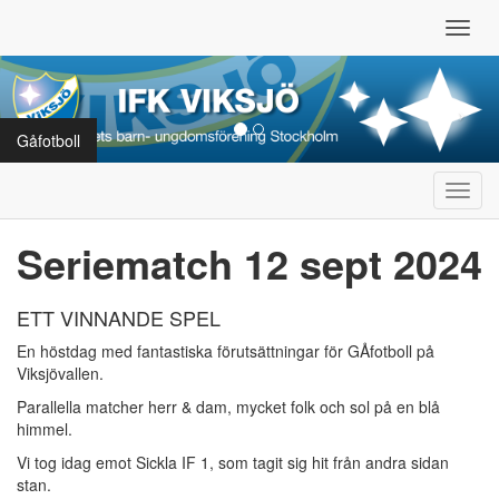
Toggl
navig
Gåfotboll
Toggl
navig
Seriematch 12 sept 2024
ETT VINNANDE SPEL
En höstdag med fantastiska förutsättningar för GÅfotboll på
Viksjövallen.
Parallella matcher herr & dam, mycket folk och sol på en blå
himmel.
Vi tog idag emot Sickla IF 1, som tagit sig hit från andra sidan
stan.