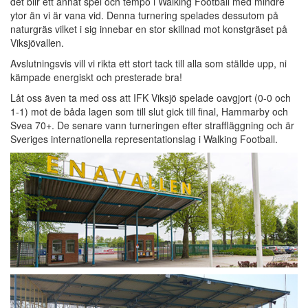
det blir ett annat spel och tempo i Walking Football med mindre
ytor än vi är vana vid. Denna turnering spelades dessutom på
naturgräs vilket i sig innebar en stor skillnad mot konstgräset på
Viksjövallen.
Avslutningsvis vill vi rikta ett stort tack till alla som ställde upp, ni
kämpade energiskt och presterade bra!
Låt oss även ta med oss att IFK Viksjö spelade oavgjort (0-0 och
1-1) mot de båda lagen som till slut gick till final, Hammarby och
Svea 70+. De senare vann turneringen efter straffläggning och är
Sveriges internationella representationslag i Walking Football.