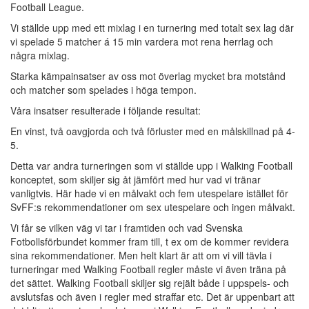
Football League.
Vi ställde upp med ett mixlag i en turnering med totalt sex lag där
vi spelade 5 matcher á 15 min vardera mot rena herrlag och
några mixlag.
Starka kämpainsatser av oss mot överlag mycket bra motstånd
och matcher som spelades i höga tempon.
Våra insatser resulterade i följande resultat:
En vinst, två oavgjorda och två förluster med en målskillnad på 4-
5.
Detta var andra turneringen som vi ställde upp i Walking Football
konceptet, som skiljer sig åt jämfört med hur vad vi tränar
vanligtvis. Här hade vi en målvakt och fem utespelare istället för
SvFF:s rekommendationer om sex utespelare och ingen målvakt.
Vi får se vilken väg vi tar i framtiden och vad Svenska
Fotbollsförbundet kommer fram till, t ex om de kommer revidera
sina rekommendationer. Men helt klart är att om vi vill tävla i
turneringar med Walking Football regler måste vi även träna på
det sättet. Walking Football skiljer sig rejält både i uppspels- och
avslutsfas och även i regler med straffar etc. Det är uppenbart att